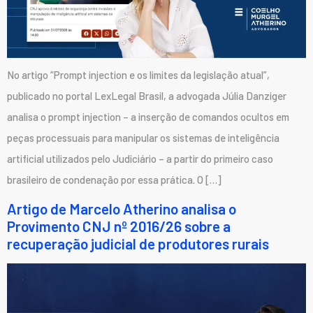
No artigo “Prompt injection e os limites da legislação atual”,
publicado no portal LexLegal Brasil, a advogada Júlia Danziger
analisa o prompt injection – a inserção de comandos ocultos em
peças processuais para manipular os sistemas de inteligência
artificial utilizados pelo Judiciário – a partir do primeiro caso
brasileiro de condenação por essa prática. O […]
Artigo de Marcelo Atherino analisa o
Provimento CNJ nº 2016/26 sobre a
recuperação judicial de produtores rurais