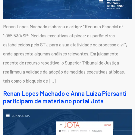
Renan Lopes Machado elaborou o artigo: “Recurso Especial nº
1.955.539/SP: Medidas executivas atípicas: os parâmetros
estabelecidos pelo STJ para a sua efetividade no processo civil”,
onde apresenta algumas análises relevantes. Em julgamento
recente de recurso repetitivo, o Superior Tribunal de Justiça
reafirmou a validade da adoção de medidas executivas atípicas,
tais como o bloqueio de […]
Renan Lopes Machado e Anna Luiza Piersanti
participam de matéria no portal Jota