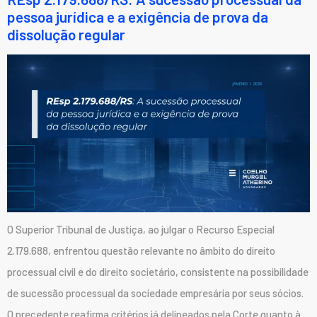
pessoa jurídica e a exigência de prova da
dissolução regular
O Superior Tribunal de Justiça, ao julgar o Recurso Especial
2.179.688, enfrentou questão relevante no âmbito do direito
processual civil e do direito societário, consistente na possibilidade
de sucessão processual da sociedade empresária por seus sócios.
O precedente reafirma critérios já delineados pela Corte quanto à