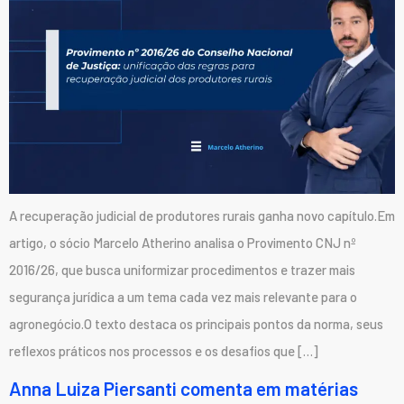
A recuperação judicial de produtores rurais ganha novo capítulo.Em
artigo, o sócio Marcelo Atherino analisa o Provimento CNJ nº
2016/26, que busca uniformizar procedimentos e trazer mais
segurança jurídica a um tema cada vez mais relevante para o
agronegócio.O texto destaca os principais pontos da norma, seus
reflexos práticos nos processos e os desafios que […]
Anna Luiza Piersanti comenta em matérias