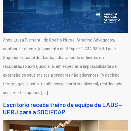
Anna Luiza Piersanti, do Coelho Murgel Atherino Advogados,
analisou o recente julgamento do REsp nº 2.234.939/RJ pelo
Superior Tribunal de Justiça, destacando os limites da
recuperação extrajudicial e, em especial, a impossibilidade de
extensão de seus efeitos a credores não aderentes. “A decisão
reforça que o instituto não possui caráter universal, restringindo
seus efeitos apenas […]
Escritório recebe treino da equipe da LADS –
UFRJ para a SOCIECAP