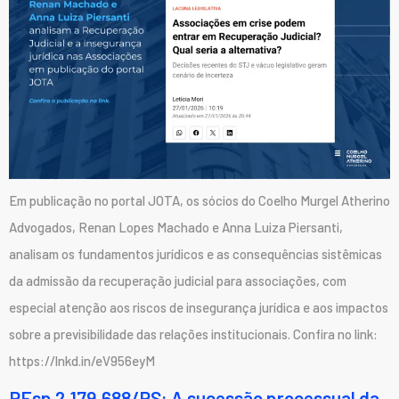
Em publicação no portal JOTA, os sócios do Coelho Murgel Atherino
Advogados, Renan Lopes Machado e Anna Luiza Piersanti,
analisam os fundamentos jurídicos e as consequências sistêmicas
da admissão da recuperação judicial para associações, com
especial atenção aos riscos de insegurança jurídica e aos impactos
sobre a previsibilidade das relações institucionais. Confira no link:
https://lnkd.in/eV956eyM
REsp 2.179.688/RS: A sucessão processual da