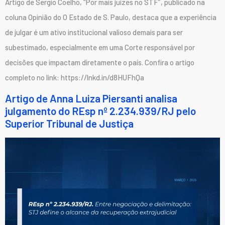
Artigo de Sergio Coelho, “Por mais juízes no STF”, publicado na
coluna Opinião do O Estado de S. Paulo, destaca que a experiência
de julgar é um ativo institucional valioso demais para ser
subestimado, especialmente em uma Corte responsável por
decisões que impactam diretamente o país. Confira o artigo
completo no link: https://lnkd.in/d8HUFhQa
Artigo de Anna Luiza Piersanti analisa
julgamento do REsp nº 2.234.939/RJ pelo
Superior Tribunal de Justiça