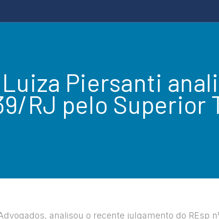
 Luiza Piersanti anal
9/RJ pelo Superior T
Advogados, analisou o recente julgamento do REsp nº 