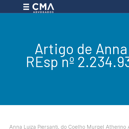
Artigo de Anna
REsp nº 2.234.93
Anna Luiza Piersanti, do Coelho Murgel Atherino 