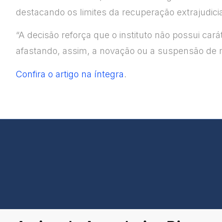
destacando os limites da recuperação extrajudicia
“A decisão reforça que o instituto não possui car
afastando, assim, a novação ou a suspensão de m
Confira o artigo na íntegra
.