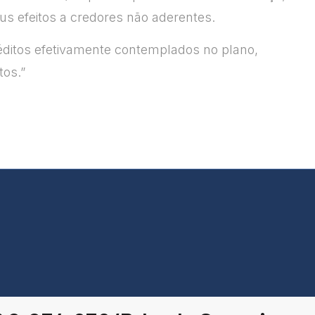
eus efeitos a credores não aderentes.
créditos efetivamente contemplados no plano,
tos.”