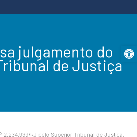
isa julgamento do
Open 
ribunal de Justiça
2.234.939/RJ pelo Superior Tribunal de Justiça,