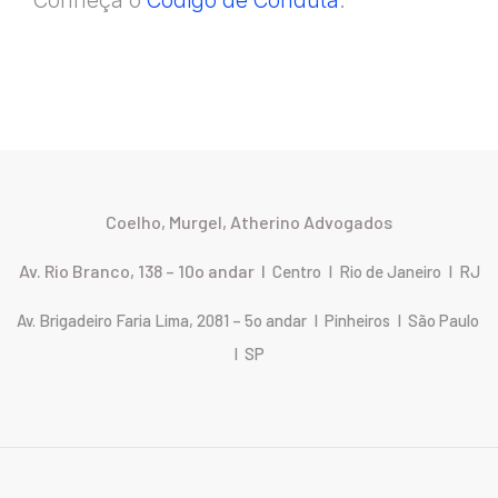
Conheça o
Código de Conduta
.
Coelho, Murgel, Atherino Advogados
Av. Rio Branco, 138 – 10o andar I
Centro I Rio de Janeiro I RJ
Av. Brigadeiro Faria Lima, 2081 – 5o andar I Pinheiros I São Paulo
I SP