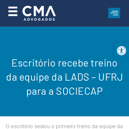
Open 
Escritório recebe treino
da equipe da LADS – UFRJ
para a SOCIECAP
O escritório sediou o primeiro treino da equipe da