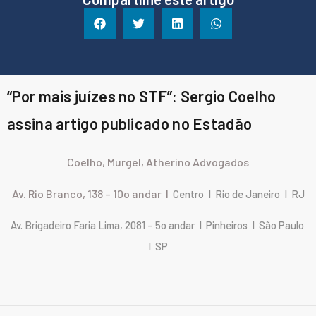
“Por mais juízes no STF”: Sergio Coelho
assina artigo publicado no Estadão
Coelho, Murgel, Atherino Advogados
Av. Rio Branco, 138 – 10o andar I
Centro I Rio de Janeiro I RJ
Av. Brigadeiro Faria Lima, 2081 – 5o andar I Pinheiros I São Paulo
I SP