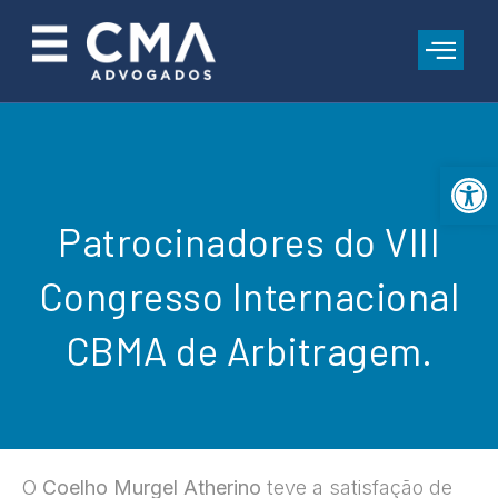
Open 
Patrocinadores do VIII
Congresso Internacional
CBMA de Arbitragem.
O
Coelho Murgel Atherino
teve a satisfação de